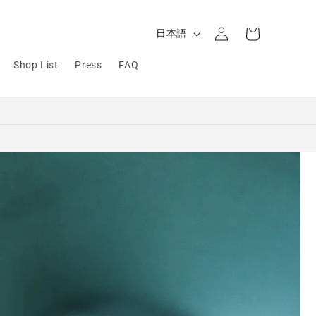
ロ
カ
グ
言
ー
日本語
イ
語
ト
ン
Shop List
Press
FAQ