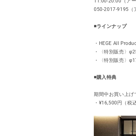
11:00-20:00
（ア
050-2017-9
◾️ラインナップ
・HEGE All P
・〈特別販売〉φ2
・〈特別販売〉φ1
◾️購入特典
期間中お買い上げ
・¥16,500円